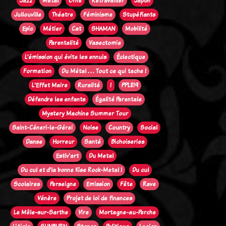
Jazz
Métal
Orne
Retravailler
Japon
Jullouville
Théatre
Féminisme
Stupéfiants
Epic
Métier
Cat
SHAMAN
Mobilité
Parentalité
Vasectomie
L’émission qui évite les ennuis
Éclectique
Formation
Du Métal . . . Tout ce qui tache !
L'Effet Maire
Ruralité
!
PPL819
Défendre les enfants
Égalité Parentale
Mystery Machine Summer Tour
Saint-Céneri-le-Gérei
Noise
Country
Social
Danse
Horreur
Santé
Bichoiseries
Estiv'art
Du Metal
Du cul et d'la bonne Kise Rock-Metal !
Du cul
Scolaires
Perseigne
Emission
Fête
Rave
Vénère
Projet de loi de finances
Le Mêle-sur-Sarthe
Vire
Mortagne-au-Perche