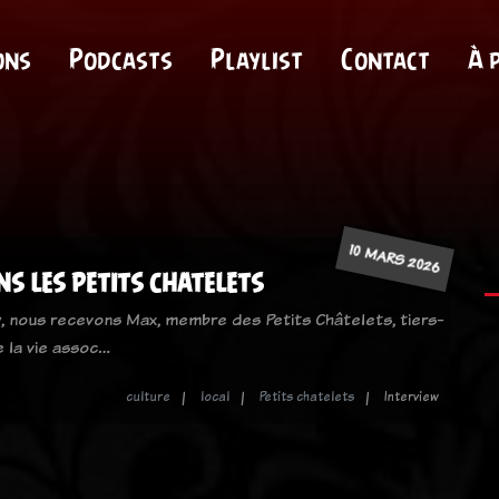
ons
Podcasts
Playlist
Contact
À 
10 MARS 2026
s les petits chatelets
, nous recevons Max, membre des Petits Châtelets, tiers-
 la vie assoc…
culture
local
Petits chatelets
Interview