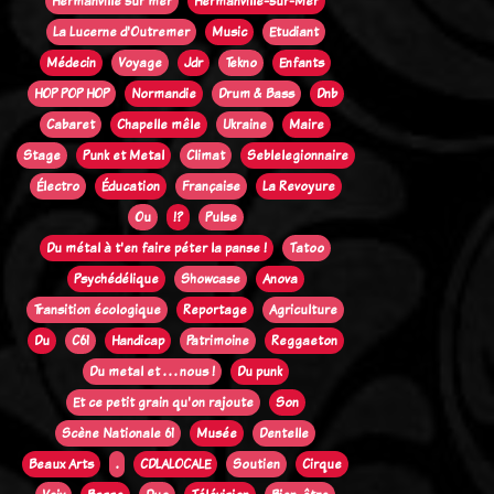
Hermanville sur mer
Hermanville-sur-Mer
La Lucerne d'Outremer
Music
Etudiant
Médecin
Voyage
Jdr
Tekno
Enfants
HOP POP HOP
Normandie
Drum & Bass
Dnb
Cabaret
Chapelle mêle
Ukraine
Maire
Stage
Punk et Metal
Climat
Seblelegionnaire
Électro
Éducation
Française
La Revoyure
Ou
!?
Pulse
Du métal à t'en faire péter la panse !
Tatoo
Psychédélique
Showcase
Anova
Transition écologique
Reportage
Agriculture
Du
C61
Handicap
Patrimoine
Reggaeton
Du metal et . . . nous !
Du punk
Et ce petit grain qu'on rajoute
Son
Scène Nationale 61
Musée
Dentelle
Beaux Arts
.
CDLALOCALE
Soutien
Cirque