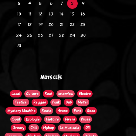
3
4
5
6
7
8
9
10
11
12
13
14
15
16
17
18
19
20
21
22
23
24
25
26
27
28
29
30
31
Mots clés
Local
Culture
Rock
Interview
Electro
Festival
Reggae
Punk
Dub
Metal
Mystery Machine
Roots
House
Funk
Bass
Soul
Ecologie
Histoire
Divers
Blues
Groovy
Chill
Hiphop
La Musicale
Oi!