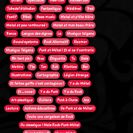
Enfant
Spectacle
Insertion
Réinsertion
Tubedel'étéindien
Fantastique
Médiéval
Trad
Festif
Tribal
Bass music
Metal et p'tite bière
Metal et pas remboursé !
Metal et mon beau-frère
Trance
Langue des signes
La
Musique tzigane
Sound systeme
Rock Alternatif
Klezmer
Musique Tsigane
Punk et Métal ! Et si ca t'contrarie
Bin tant pis !
Peux
Étiquette
Tu
Sais
Mettre
T'la
Ton
Rok
Rilettes
Bar
Illustrations
Cartographie
Légion étrange
Et faites gaffe c'est contagieux !
Y a du Métal
Et ... nous !
Y a du Punk
Y a du Rock
Art-plastique
Guitare
Punk à Chats
Ava
Lecture
Actions éducatives
De Punk et de Métal !
Toute une cargaison de Rock
Du classique ! Mais Rock-Punk-Métal