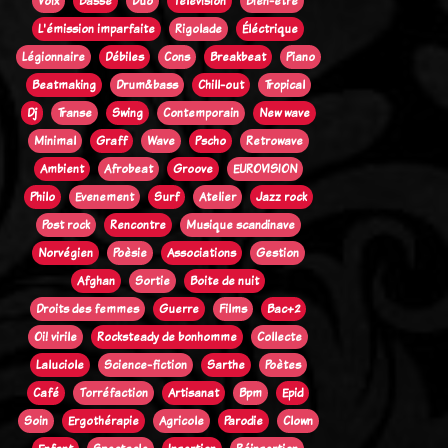
Voix
Basse
Duo
Télévision
Bien-être
L'émission imparfaite
Rigolade
Éléctrique
Légionnaire
Débiles
Cons
Breakbeat
Piano
Beatmaking
Drum&bass
Chill-out
Tropical
Dj
Transe
Swing
Contemporain
New wave
Minimal
Graff
Wave
Pscho
Retrowave
Ambient
Afrobeat
Groove
EUROVISION
Philo
Evenement
Surf
Atelier
Jazz rock
Post rock
Rencontre
Musique scandinave
Norvégien
Poèsie
Associations
Gestion
Afghan
Sortie
Boite de nuit
Droits des femmes
Guerre
Films
Bac+2
Oi! virile
Rocksteady de bonhomme
Collecte
Laluciole
Science-fiction
Sarthe
Poètes
Café
Torréfaction
Artisanat
Bpm
Epid
Soin
Ergothérapie
Agricole
Parodie
Clown