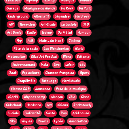
Ferarock
Trip-hop
Hip-hop
Musique
Débats
Garage
Musiques du monde
Du Rock
Du Punk
Underground
Alternatif
Légendes
Hardrock
WIP
Tiers-Lieu
Art-Sonic
La Luciole
D&B
Art Sonic
Radio
Techno
Du Métal
Humour
Pop
Folk
Mais ... du bien !
Cinéma
Fête de la radio
Les Bichoiseries
World
Motocultor
Blizz'Art Festival
Bière
Détente
Environnement
Indie
Live
Loisir
45t
Geek
Pop culture
Chanson française
Sport
Chapêlmêle
Tatouage
Hard Music
Electro D&B
Jeunesse
Fete de la musique
20ANS
Why not camp
Alençon
Vélo
Disco
Oldschool
Hardcore
Art
100ans
Rocksteady
Luciole
Solidarité
Conte
Rap
Acid house
Ska
Vinyles
Psyche
Lycée
Association