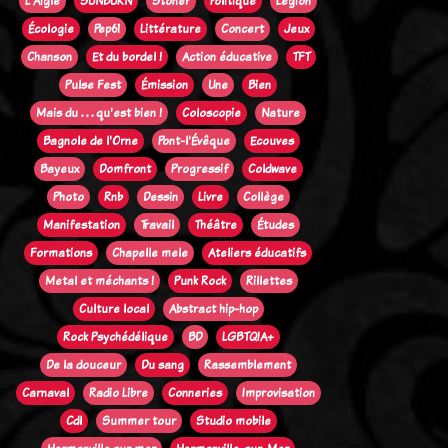
L'Aigle
SUNBURN
Stoner
Politique
Legion
Écologie
Pep61
Littérature
Concert
Jeux
Chanson
Et du bordel !
Action éducative
TFT
Pulse Fest
Émission
Une
Bien
Mais du . . . qu'est bien !
Coloscopie
Nature
Bagnole de l'Orne
Pont-l'Évêque
Ecouves
Bayeux
Domfront
Progressif
Coldwave
Photo
Rnb
Dessin
Livre
Collège
Manifestation
Travail
Théâtre
Études
Formations
Chapelle mele
Ateliers éducatifs
Metal et méchants !
Punk Rock
Rillettes
Culture local
Abstract hip-hop
Rock Psychédélique
BD
LGBTQIA+
De la douceur
Du sang
Rassemblement
Carnaval
Radio Libre
Conneries
Improvisation
Cdl
Summer tour
Studio mobile