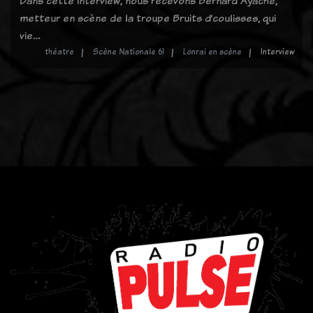
Dans cette interview, nous recevons Bernard Ayache,
metteur en scène de la troupe Bruits d’coulisses, qui
vie…
théatre
Scène Nationale 61
Lonrai en scène
Interview