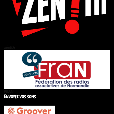
zén!th
FRAN
Envoyez vos sons