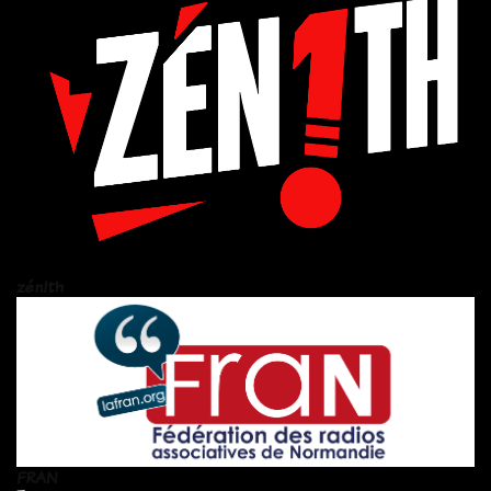
zén!th
FRAN