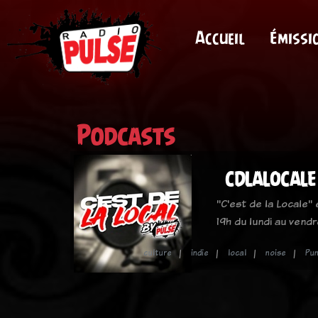
Accueil
Émissi
Podcasts
CDLALOCALE
"C'est de la Locale"
19h du lundi au vendr
culture
indie
local
noise
Pun