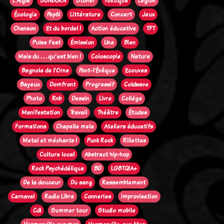
L'Aigle
SUNBURN
Stoner
Politique
Legion
Écologie
Pep61
Littérature
Concert
Jeux
Chanson
Et du bordel !
Action éducative
TFT
Pulse Fest
Émission
Une
Bien
Mais du . . . qu'est bien !
Coloscopie
Nature
Bagnole de l'Orne
Pont-l'Évêque
Ecouves
Bayeux
Domfront
Progressif
Coldwave
Photo
Rnb
Dessin
Livre
Collège
Manifestation
Travail
Théâtre
Études
Formations
Chapelle mele
Ateliers éducatifs
Metal et méchants !
Punk Rock
Rillettes
Culture local
Abstract hip-hop
Rock Psychédélique
BD
LGBTQIA+
De la douceur
Du sang
Rassemblement
Carnaval
Radio Libre
Conneries
Improvisation
Cdl
Summer tour
Studio mobile