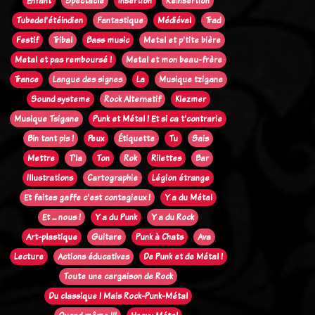
Enfant
Spectacle
Insertion
Réinsertion
Tubedel'étéindien
Fantastique
Médiéval
Trad
Festif
Tribal
Bass music
Metal et p'tite bière
Metal et pas remboursé !
Metal et mon beau-frère
Trance
Langue des signes
La
Musique tzigane
Sound systeme
Rock Alternatif
Klezmer
Musique Tsigane
Punk et Métal ! Et si ca t'contrarie
Bin tant pis !
Peux
Étiquette
Tu
Sais
Mettre
T'la
Ton
Rok
Rilettes
Bar
Illustrations
Cartographie
Légion étrange
Et faites gaffe c'est contagieux !
Y a du Métal
Et ... nous !
Y a du Punk
Y a du Rock
Art-plastique
Guitare
Punk à Chats
Ava
Lecture
Actions éducatives
De Punk et de Métal !
Toute une cargaison de Rock
Du classique ! Mais Rock-Punk-Métal