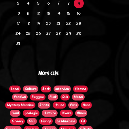
3
4
5
6
7
8
9
10
11
12
13
14
15
16
17
18
19
20
21
22
23
24
25
26
27
28
29
30
31
Mots clés
Local
Culture
Rock
Interview
Electro
Festival
Reggae
Punk
Dub
Metal
Mystery Machine
Roots
House
Funk
Bass
Soul
Ecologie
Histoire
Divers
Blues
Groovy
Chill
Hiphop
La Musicale
Oi!