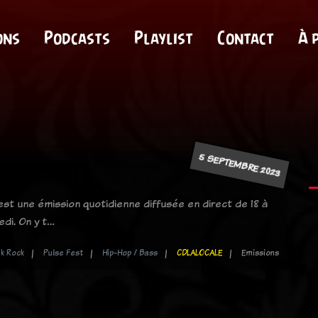
ons
Podcasts
Playlist
Contact
À 
5 SEPTEMBRE 2023
 est une émission quotidienne diffusée en direct de 18 à
edi. On y t…
k Rock
Pulse Fest
Hip-Hop / Bass
CDLALOCALE
Emissions