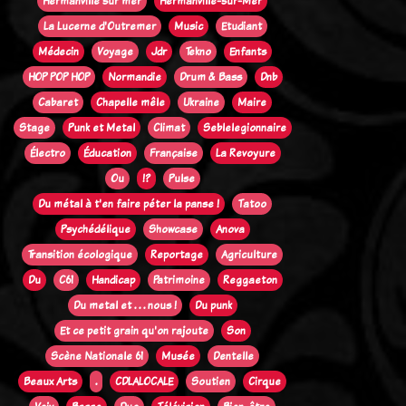
Hermanville sur mer
Hermanville-sur-Mer
La Lucerne d'Outremer
Music
Etudiant
Médecin
Voyage
Jdr
Tekno
Enfants
HOP POP HOP
Normandie
Drum & Bass
Dnb
Cabaret
Chapelle mêle
Ukraine
Maire
Stage
Punk et Metal
Climat
Seblelegionnaire
Électro
Éducation
Française
La Revoyure
Ou
!?
Pulse
Du métal à t'en faire péter la panse !
Tatoo
Psychédélique
Showcase
Anova
Transition écologique
Reportage
Agriculture
Du
C61
Handicap
Patrimoine
Reggaeton
Du metal et . . . nous !
Du punk
Et ce petit grain qu'on rajoute
Son
Scène Nationale 61
Musée
Dentelle
Beaux Arts
.
CDLALOCALE
Soutien
Cirque