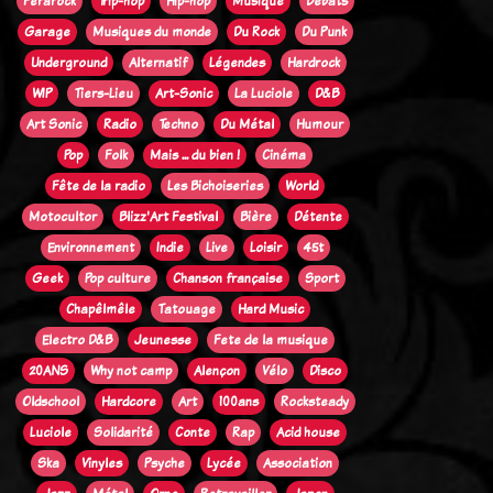
Ferarock
Trip-hop
Hip-hop
Musique
Débats
Garage
Musiques du monde
Du Rock
Du Punk
Underground
Alternatif
Légendes
Hardrock
WIP
Tiers-Lieu
Art-Sonic
La Luciole
D&B
Art Sonic
Radio
Techno
Du Métal
Humour
Pop
Folk
Mais ... du bien !
Cinéma
Fête de la radio
Les Bichoiseries
World
Motocultor
Blizz'Art Festival
Bière
Détente
Environnement
Indie
Live
Loisir
45t
Geek
Pop culture
Chanson française
Sport
Chapêlmêle
Tatouage
Hard Music
Electro D&B
Jeunesse
Fete de la musique
20ANS
Why not camp
Alençon
Vélo
Disco
Oldschool
Hardcore
Art
100ans
Rocksteady
Luciole
Solidarité
Conte
Rap
Acid house
Ska
Vinyles
Psyche
Lycée
Association