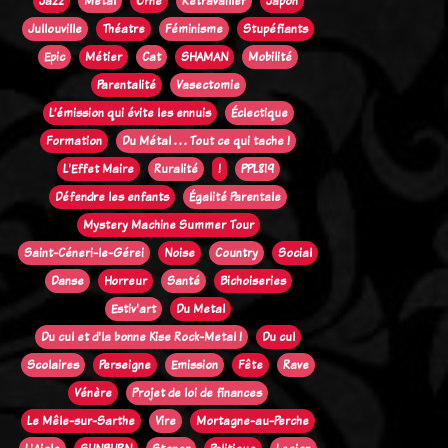
Jazz
Métal
Orne
Retravailler
Japon
Jullouville
Théatre
Féminisme
Stupéfiants
Epic
Métier
Cat
SHAMAN
Mobilité
Parentalité
Vasectomie
L’émission qui évite les ennuis
Éclectique
Formation
Du Métal . . . Tout ce qui tache !
L'Effet Maire
Ruralité
!
PPL819
Défendre les enfants
Égalité Parentale
Mystery Machine Summer Tour
Saint-Céneri-le-Gérei
Noise
Country
Social
Danse
Horreur
Santé
Bichoiseries
Estiv'art
Du Metal
Du cul et d'la bonne Kise Rock-Metal !
Du cul
Scolaires
Perseigne
Emission
Fête
Rave
Vénère
Projet de loi de finances
Le Mêle-sur-Sarthe
Vire
Mortagne-au-Perche