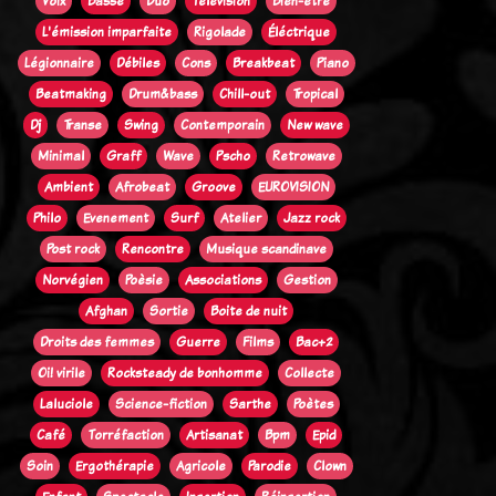
Voix
Basse
Duo
Télévision
Bien-être
L'émission imparfaite
Rigolade
Éléctrique
Légionnaire
Débiles
Cons
Breakbeat
Piano
Beatmaking
Drum&bass
Chill-out
Tropical
Dj
Transe
Swing
Contemporain
New wave
Minimal
Graff
Wave
Pscho
Retrowave
Ambient
Afrobeat
Groove
EUROVISION
Philo
Evenement
Surf
Atelier
Jazz rock
Post rock
Rencontre
Musique scandinave
Norvégien
Poèsie
Associations
Gestion
Afghan
Sortie
Boite de nuit
Droits des femmes
Guerre
Films
Bac+2
Oi! virile
Rocksteady de bonhomme
Collecte
Laluciole
Science-fiction
Sarthe
Poètes
Café
Torréfaction
Artisanat
Bpm
Epid
Soin
Ergothérapie
Agricole
Parodie
Clown