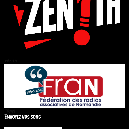
zén!th
FRAN
Envoyez vos sons