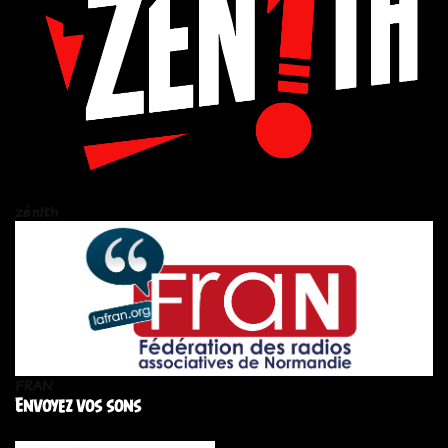
zén!th
FRAN
Envoyez vos sons