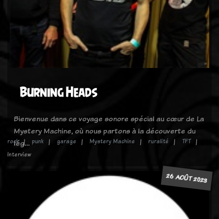
Burning Heads
Bienvenue dans ce voyage sonore spécial au cœur de La
Mystery Machine, où nous partons à la découverte du
rock
punk
garage
Mystery Machine
ruralité
TFT
lég…
Interview
26 AOÛT 2023