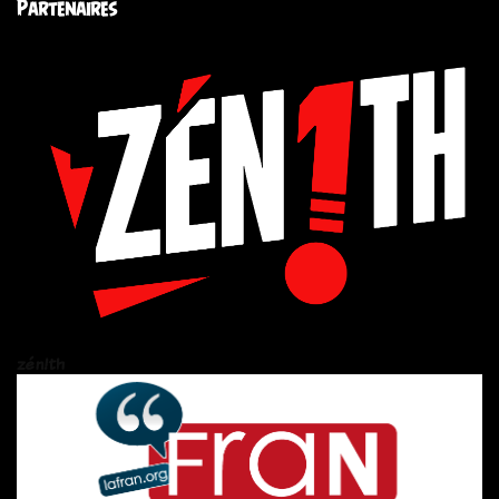
Partenaires
zén!th