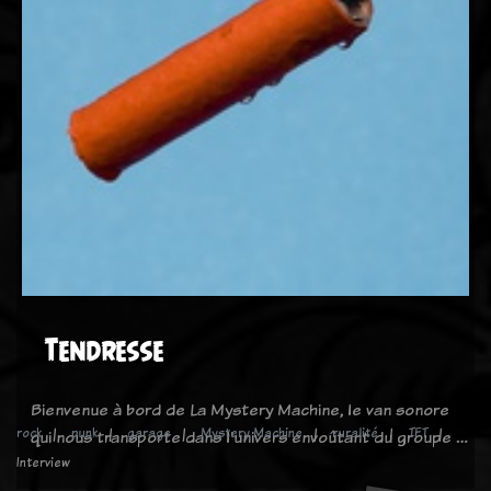
Tendresse
Bienvenue à bord de La Mystery Machine, le van sonore
rock
punk
garage
Mystery Machine
ruralité
TFT
qui nous transporte dans l'univers envoûtant du groupe …
Interview