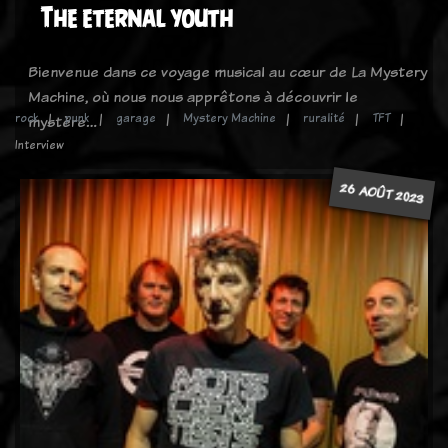
The eternal youth
Bienvenue dans ce voyage musical au cœur de La Mystery
Machine, où nous nous apprêtons à découvrir le
rock
punk
garage
Mystery Machine
ruralité
TFT
mystère…
Interview
26 AOÛT 2023