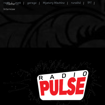
rock
punk
garage
Mystery Machine
ruralité
TFT
l'âme …
Interview