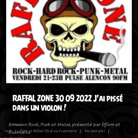
RAFFAL ZONE 30 09 2022 J'ai pissé
dans un violon !
Emission Rock, Punk et Metal, présenté par DjTom et
rock
Punk et Métal ! Et si ca t'contrarie
bin tant pis !
DocMarco