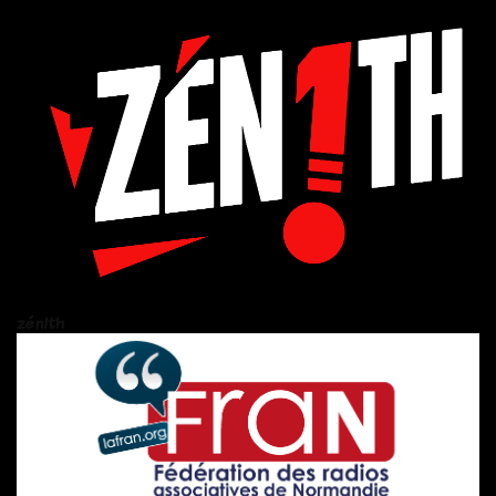
zén!th