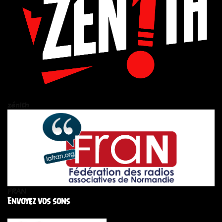
zén!th
FRAN
Envoyez vos sons