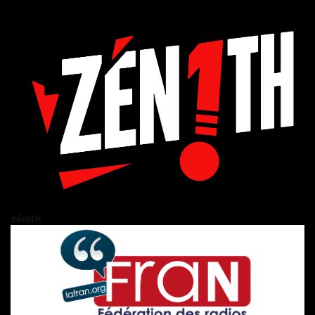
zén!th