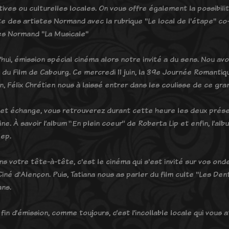
tives ou culturelles locales. On vous offre également la possibil
e des artistes Normand avec la rubrique "Le local de l'étape" co-
es Normand "La Musicale"
'hui, émission spécial cinéma alors notre invité a du sens. Nou avo
l du Film de Cabourg. Ce mercredi 11 juin, la 39e Journée Romantiq
n, Félix Chrétien nous à laissé entrer dans les coulisse de ce gr
et échange, vous retrouverez durant cette heure les deux prés
ine. À savoir l’album “En plein coeur” de Roberta Lip et enfin, l’a
eep.
ns votre tête-à-tête, c'est le cinéma qui s'est invité sur vos ond
iné d'Alençon. Puis, Tatiana nous as parler du film culte "Les Dents
ans.
 fin d’émission, comme toujours, c’est l’incollable locale qui vous