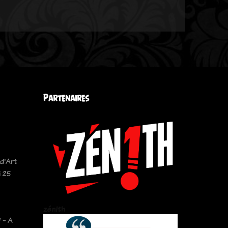
Partenaires
d'Art
 25
zén!th
 - A