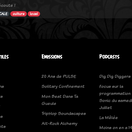
coute !
CALE
culture
local
tiles
Emissions
Podcasts
20 Ans de PULSE
Dig Dig Diggers
ns
Solitary Confinement
focus sur la
programmation 
ts
Mon Beat Dans Ta
Sonic du samedi
Gueule
t
Juillet
TripHop Soundscapes
os
La Mêlée
Alt-Rock Alchemy
nts
Moins on en a 19