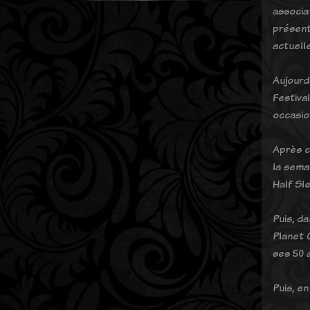
associa
présent
actuell
Aujourd
Festiva
occasio
Après c
la sema
Half Sl
Puis, da
Planet C
ses 50 
Puis, en