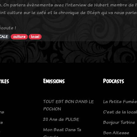
e. On parlera évènements avec l'interview de Hubert membre de l'
int culture sur le café et la chronique de Stéph qui va nous parle
coute !
CALE
culture
local
tiles
Emissions
Podcasts
TOUT EST BON DANS LE
La Petite Fumée
POCHON
ns
C'est de la loca
20 Ans de PULSE
ts
Bonjour Turbine
Mon Beat Dans Ta
t
Son Altesse
Gueule