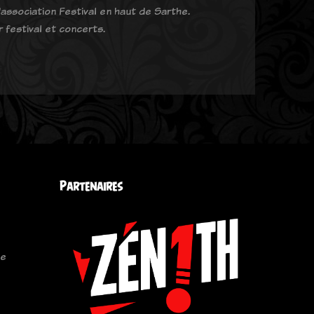
association Festival en haut de Sarthe.
r festival et concerts.
Partenaires
le