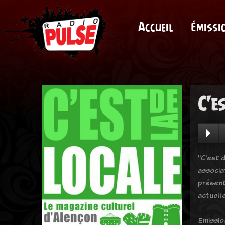
Accueil
Émissi
C'e
"C'est d
associa
présent
actuell
Emissio