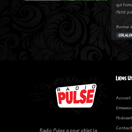
qui fum
Petit po
Bonne é
CDLALO
Liens U
Accueil
Emissio
Podcas
Contac
Radio Pulse a pour objet la