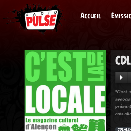
Accueil
Émissi
CDL
"C'est d
associa
présent
actuell
CDLALO