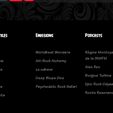
tiles
Emissions
Podcasts
Worldbeat Wonders
Régine Montoya
de la SNAT61
ns
Alt-Rock Alchemy
Alex Rec
ts
La cabane
Bonjour Turbine
t
Deep Blues Dive
Epic Rock Odys
os
Psychedelic Rock Safari
Roots Resonan
nts