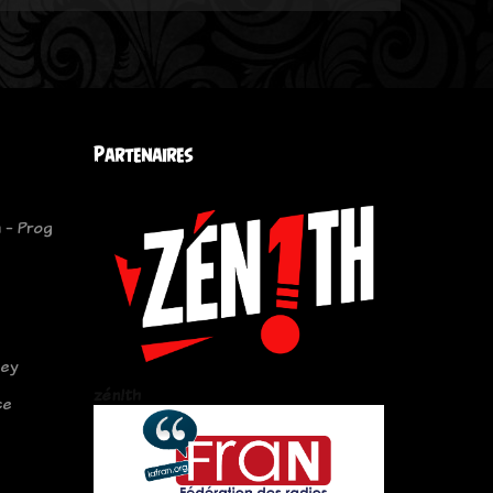
Partenaires
 - Prog
sey
zén!th
ce