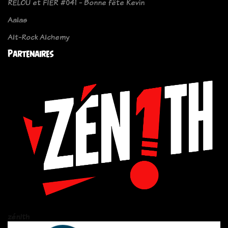
RELOU et FIER #041 - Bonne fête Kevin
Aalas
Alt-Rock Alchemy
Partenaires
zén!th