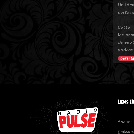
Un témo
certain
Cette i
les enn
de sept
podcast
parenta
Liens U
Accueil
Emissio