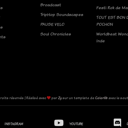
Broadcast
ts
Festi Rok de M
TripHop Soundscapes
t
TOUT EST BON 
PAUSE VELO
POCHON
os
Soul Chronicles
Worldbeat Won
nts
Inde
roits réservés | Réalisé avec
par
Zy
sur un template de
Colorlib
avec le sou
INSTAGRAM
YOUTUBE