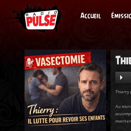
Accueil
Émissi
Thi
Thierry
Au micr
accompa
mainteni