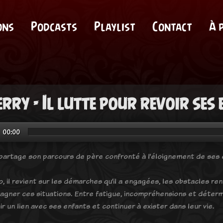
ons
Podcasts
Playlist
Contact
À 
erry - Il lutte pour revoir se
00:00
 partage son parcours de père confronté à l’éloignement de ses 
o, il revient sur les démarches qu’il a engagées, les obstacles ren
gner ces situations. Entre fatigue, incompréhensions et détermi
r un lien avec ses enfants et continuer à exister dans leur vie.