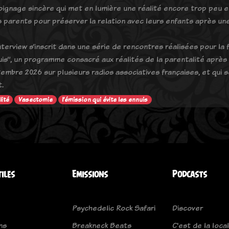
ignage sincère qui met en lumière une réalité encore trop peu e
s parents pour préserver la relation avec leurs enfants après un
nterview s’inscrit dans une série de rencontres réalisées pour la 
uis”, un programme consacré aux réalités de la parentalité après s
embre 2026 sur plusieurs radios associatives françaises, et qui 
.
lité
Vasectomie
l’émission qui évite les ennuis
tiles
Emissions
Podcasts
Psychedelic Rock Safari
Discover
ns
Breakneck Beats
C'est de la loca