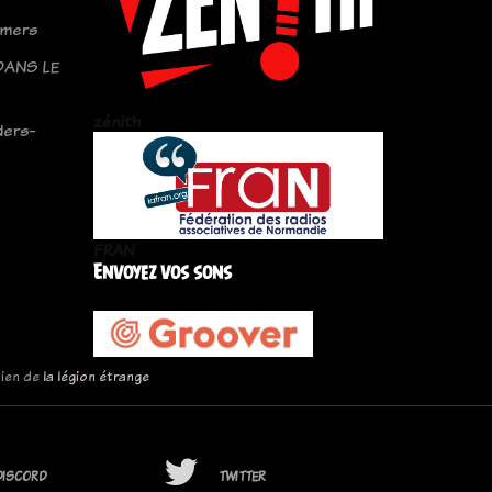
amers
DANS LE
zén!th
ders-
FRAN
Envoyez vos sons
tien de
la légion étrange
DISCORD
TWITTER