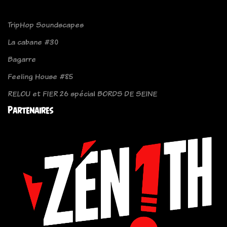
TripHop Soundscapes
La cabane #30
Bagarre
Feeling House #85
RELOU et FIER 26 spécial BORDS DE SEINE
Partenaires