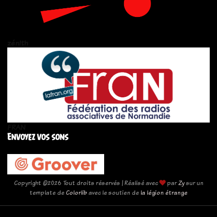
zén!th
FRAN
Envoyez vos sons
Copyright ©
2026 Tout droits réservés | Réalisé avec
par
Zy
sur un
template de
Colorlib
avec le soutien de
la légion étrange