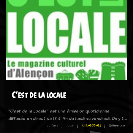
C'est de la locale
"C'est de la Locale" est une émission quotidienne
diffusée en direct de 18 à 19h du lundi au vendredi. On y t…
culture
local
CDLALOCALE
Emissions