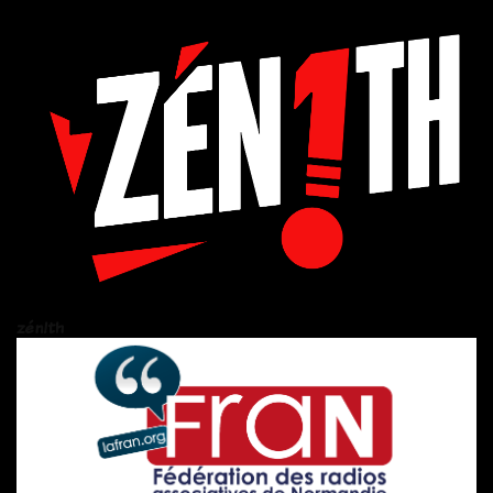
zén!th