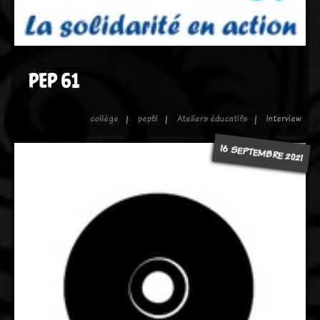
PEP 61
collège
pep61
Ateliers éducatifs
Interview
16 SEPTEMBRE 2021