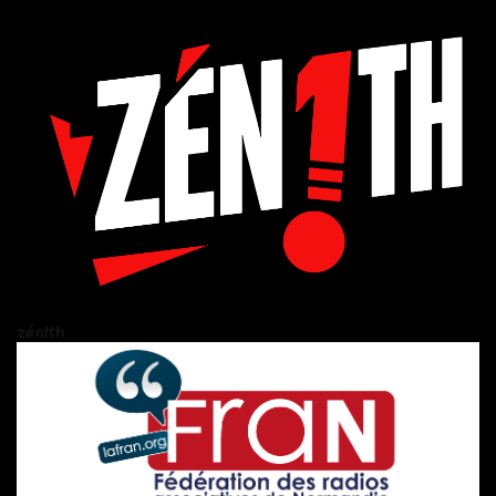
zén!th