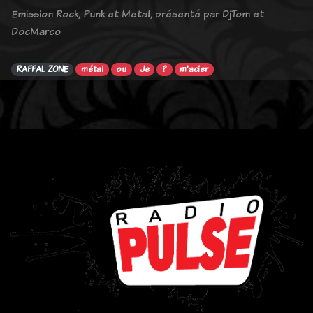
Emission Rock, Punk et Metal, présenté par DjTom et
DocMarco
RAFFAL ZONE
métal
ou
Je
?
m'acier