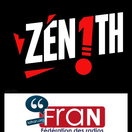
zén!th