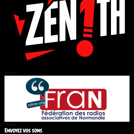
zén!th
FRAN
Envoyez vos sons