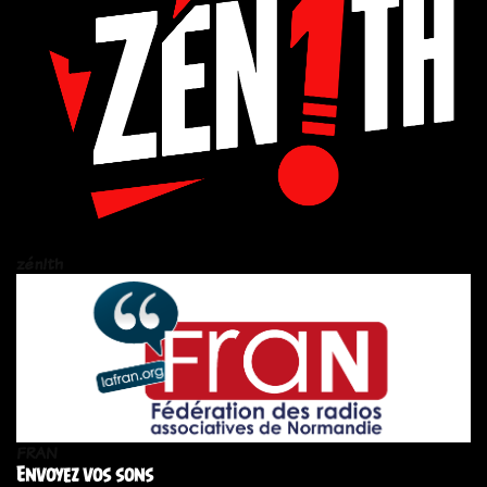
zén!th
FRAN
Envoyez vos sons