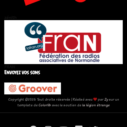
zén!th
FRAN
Envoyez vos sons
Copyright ©
2026 Tout droits réservés | Réalisé avec
par
Zy
sur un
template de
Colorlib
avec le soutien de
la légion étrange