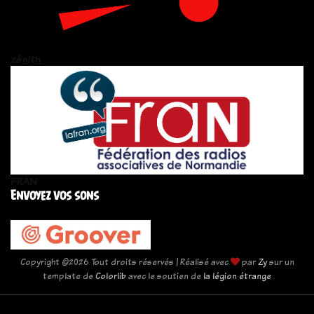
zén!th
FRAN
Envoyez vos sons
Copyright ©
2026 Tout droits réservés | Réalisé avec
par
Zy
sur un
template de
Colorlib
avec le soutien de
la légion étrange