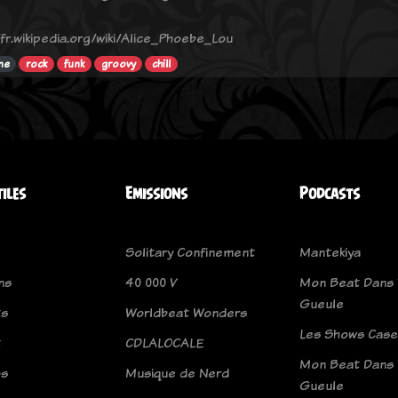
/fr.wikipedia.org/wiki/Alice_Phoebe_Lou
ne
rock
funk
groovy
chill
tiles
Emissions
Podcasts
Solitary Confinement
Mantekiya
ns
40 000 V
Mon Beat Dans 
Gueule
ts
Worldbeat Wonders
Les Shows Case
t
CDLALOCALE
Mon Beat Dans 
os
Musique de Nerd
Gueule