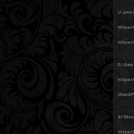
1/ John
https:/
https:/
2/ Gala
https:/
ChatGP
3/ Stro
https:/