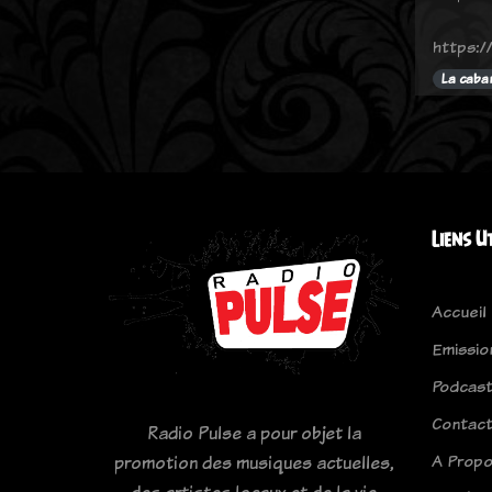
https:/
La caba
Liens U
Accueil
Emissio
Podcas
Contac
Radio Pulse a pour objet la
A Prop
promotion des musiques actuelles,
des artistes locaux et de la vie