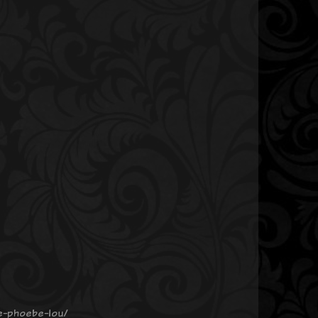
ce-phoebe-lou/