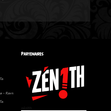
Partenaires
Ta
s - Ravn
Ta
zén!th