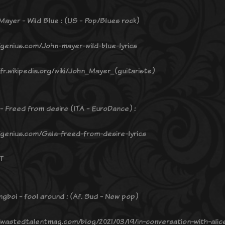
 Mayer - Wild Blue : (US - Pop/Blues rock)
/genius.com/John-mayer-wild-blue-lyrics
/fr.wikipedia.org/wiki/John_Mayer_(guitariste)
 - Freed from desire (ITA - EuroDance) :
/genius.com/Gala-freed-from-desire-lyrics
T
ngboi - fool around : (Af. Sud - New pop)
/wastedtalentmag.com/blog/2021/03/19/in-conversation-with-ali