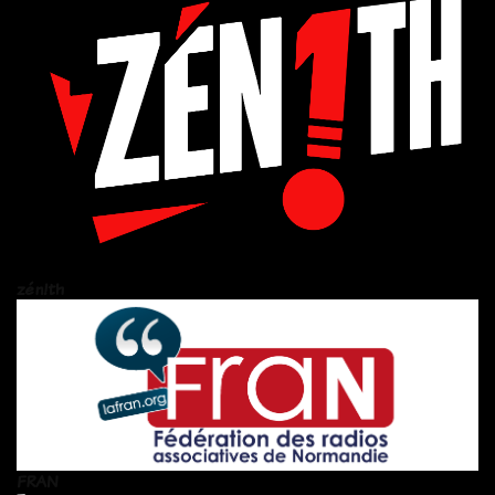
zén!th
FRAN