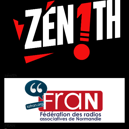
zén!th
FRAN