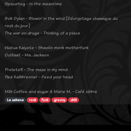
Spacehog - In the meantime
Bob Dylan - Blowin’ in the wind [Décryptage classique du
rock du jour]
The war on drugs - Thinking of a place
Hiatus Kaiyote - Shaolin monk motherfunk
Outkast - Ms. Jackson
ProleteR - The maze in my mind
Paul Kalkbrenner - Feed your head
Milk Coffee and sugar & Marie M. - Café zèbre
La cabane
rock
funk
groovy
chill