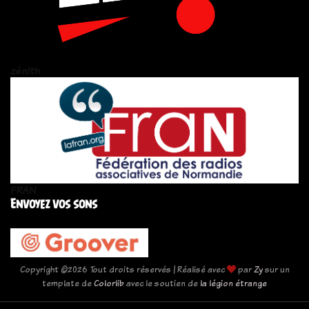
zén!th
FRAN
Envoyez vos sons
Copyright ©
2026 Tout droits réservés | Réalisé avec
par
Zy
sur un
template de
Colorlib
avec le soutien de
la légion étrange