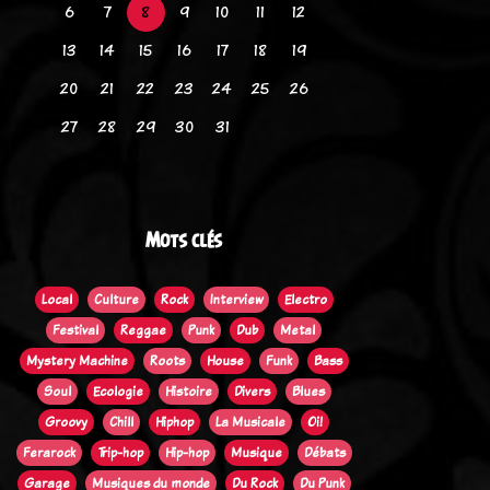
6
7
8
9
10
11
12
13
14
15
16
17
18
19
20
21
22
23
24
25
26
27
28
29
30
31
Mots clés
Local
Culture
Rock
Interview
Electro
Festival
Reggae
Punk
Dub
Metal
Mystery Machine
Roots
House
Funk
Bass
Soul
Ecologie
Histoire
Divers
Blues
Groovy
Chill
Hiphop
La Musicale
Oi!
Ferarock
Trip-hop
Hip-hop
Musique
Débats
Garage
Musiques du monde
Du Rock
Du Punk