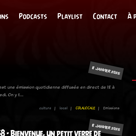
ons
Podcasts
Playlist
Contact
À 
8 JANVIER 2025
 est une émission quotidienne diffusée en direct de 18 à
edi. On y t…
culture
local
CDLALOCALE
Emissions
8 JANVIER 2025
8 - Bienvenue, un petit verre de