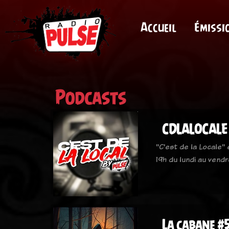
Accueil
Émissi
Podcasts
CDLALOCALE
"C'est de la Locale"
19h du lundi au vendr
La cabane #5