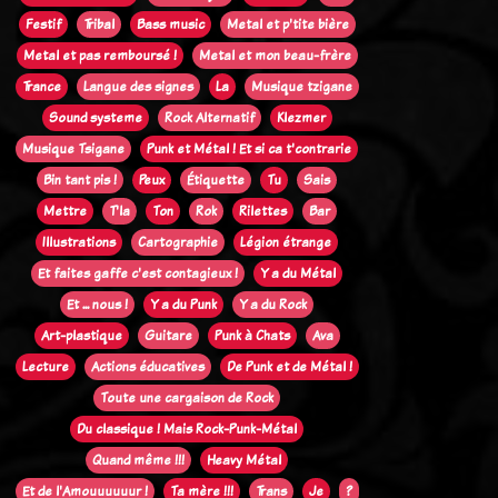
Festif
Tribal
Bass music
Metal et p'tite bière
Metal et pas remboursé !
Metal et mon beau-frère
Trance
Langue des signes
La
Musique tzigane
Sound systeme
Rock Alternatif
Klezmer
Musique Tsigane
Punk et Métal ! Et si ca t'contrarie
Bin tant pis !
Peux
Étiquette
Tu
Sais
Mettre
T'la
Ton
Rok
Rilettes
Bar
Illustrations
Cartographie
Légion étrange
Et faites gaffe c'est contagieux !
Y a du Métal
Et ... nous !
Y a du Punk
Y a du Rock
Art-plastique
Guitare
Punk à Chats
Ava
Lecture
Actions éducatives
De Punk et de Métal !
Toute une cargaison de Rock
Du classique ! Mais Rock-Punk-Métal
Quand même !!!
Heavy Métal
Et de l'Amouuuuuur !
Ta mère !!!
Trans
Je
?