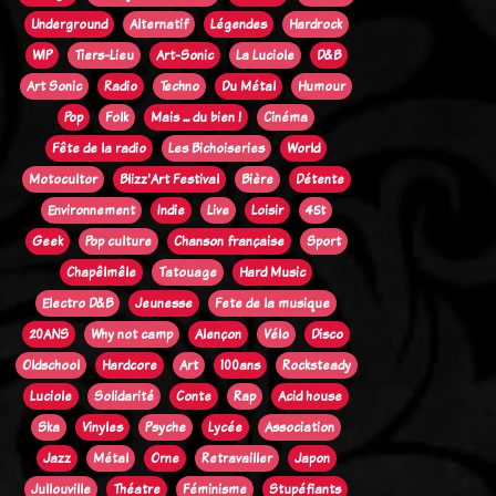
Underground
Alternatif
Légendes
Hardrock
WIP
Tiers-Lieu
Art-Sonic
La Luciole
D&B
Art Sonic
Radio
Techno
Du Métal
Humour
Pop
Folk
Mais ... du bien !
Cinéma
Fête de la radio
Les Bichoiseries
World
Motocultor
Blizz'Art Festival
Bière
Détente
Environnement
Indie
Live
Loisir
45t
Geek
Pop culture
Chanson française
Sport
Chapêlmêle
Tatouage
Hard Music
Electro D&B
Jeunesse
Fete de la musique
20ANS
Why not camp
Alençon
Vélo
Disco
Oldschool
Hardcore
Art
100ans
Rocksteady
Luciole
Solidarité
Conte
Rap
Acid house
Ska
Vinyles
Psyche
Lycée
Association
Jazz
Métal
Orne
Retravailler
Japon
Jullouville
Théatre
Féminisme
Stupéfiants