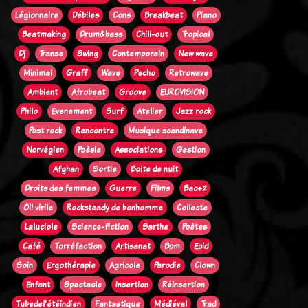
Légionnaire
Débiles
Cons
Breakbeat
Piano
Beatmaking
Drum&bass
Chill-out
Tropical
Dj
Transe
Swing
Contemporain
New wave
Minimal
Graff
Wave
Pscho
Retrowave
Ambient
Afrobeat
Groove
EUROVISION
Philo
Evenement
Surf
Atelier
Jazz rock
Post rock
Rencontre
Musique scandinave
Norvégien
Poèsie
Associations
Gestion
Afghan
Sortie
Boite de nuit
Droits des femmes
Guerre
Films
Bac+2
Oi! virile
Rocksteady de bonhomme
Collecte
Laluciole
Science-fiction
Sarthe
Poètes
Café
Torréfaction
Artisanat
Bpm
Epid
Soin
Ergothérapie
Agricole
Parodie
Clown
Enfant
Spectacle
Insertion
Réinsertion
Tubedel'étéindien
Fantastique
Médiéval
Trad