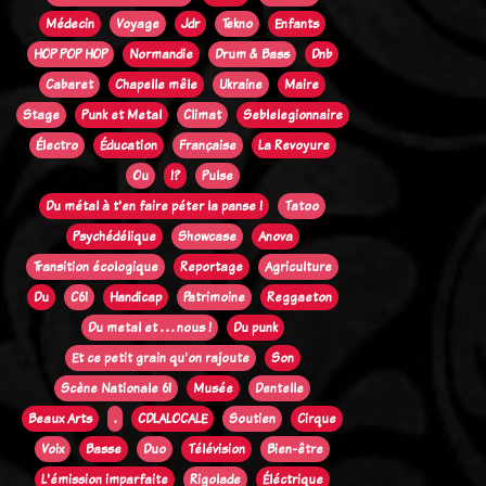
Médecin
Voyage
Jdr
Tekno
Enfants
HOP POP HOP
Normandie
Drum & Bass
Dnb
Cabaret
Chapelle mêle
Ukraine
Maire
Stage
Punk et Metal
Climat
Seblelegionnaire
Électro
Éducation
Française
La Revoyure
Ou
!?
Pulse
Du métal à t'en faire péter la panse !
Tatoo
Psychédélique
Showcase
Anova
Transition écologique
Reportage
Agriculture
Du
C61
Handicap
Patrimoine
Reggaeton
Du metal et . . . nous !
Du punk
Et ce petit grain qu'on rajoute
Son
Scène Nationale 61
Musée
Dentelle
Beaux Arts
.
CDLALOCALE
Soutien
Cirque
Voix
Basse
Duo
Télévision
Bien-être
L'émission imparfaite
Rigolade
Éléctrique