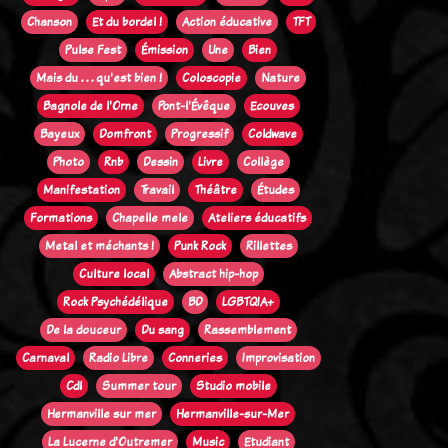
Chanson
Et du bordel !
Action éducative
TFT
Pulse Fest
Émission
Une
Bien
Mais du . . . qu'est bien !
Coloscopie
Nature
Bagnole de l'Orne
Pont-l'Évêque
Ecouves
Bayeux
Domfront
Progressif
Coldwave
Photo
Rnb
Dessin
Livre
Collège
Manifestation
Travail
Théâtre
Études
Formations
Chapelle mele
Ateliers éducatifs
Metal et méchants !
Punk Rock
Rillettes
Culture local
Abstract hip-hop
Rock Psychédélique
BD
LGBTQIA+
De la douceur
Du sang
Rassemblement
Carnaval
Radio Libre
Conneries
Improvisation
Cdl
Summer tour
Studio mobile
Hermanville sur mer
Hermanville-sur-Mer
La Lucerne d'Outremer
Music
Etudiant