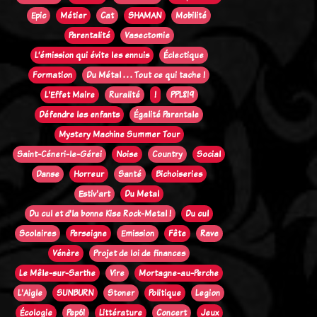
Epic
Métier
Cat
SHAMAN
Mobilité
Parentalité
Vasectomie
L’émission qui évite les ennuis
Éclectique
Formation
Du Métal . . . Tout ce qui tache !
L'Effet Maire
Ruralité
!
PPL819
Défendre les enfants
Égalité Parentale
Mystery Machine Summer Tour
Saint-Céneri-le-Gérei
Noise
Country
Social
Danse
Horreur
Santé
Bichoiseries
Estiv'art
Du Metal
Du cul et d'la bonne Kise Rock-Metal !
Du cul
Scolaires
Perseigne
Emission
Fête
Rave
Vénère
Projet de loi de finances
Le Mêle-sur-Sarthe
Vire
Mortagne-au-Perche
L'Aigle
SUNBURN
Stoner
Politique
Legion
Écologie
Pep61
Littérature
Concert
Jeux