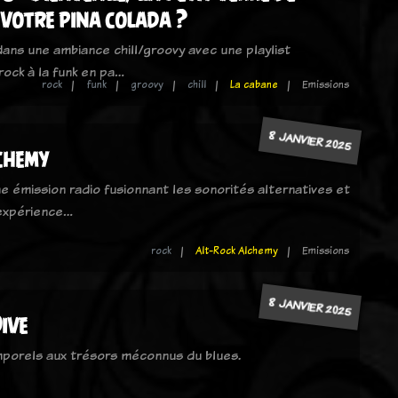
 votre pina colada ?
ans une ambiance chill/groovy avec une playlist
rock à la funk en pa…
rock
funk
groovy
chill
La cabane
Emissions
8 JANVIER 2025
chemy
e émission radio fusionnant les sonorités alternatives et
 expérience…
rock
Alt-Rock Alchemy
Emissions
8 JANVIER 2025
ive
mporels aux trésors méconnus du blues.