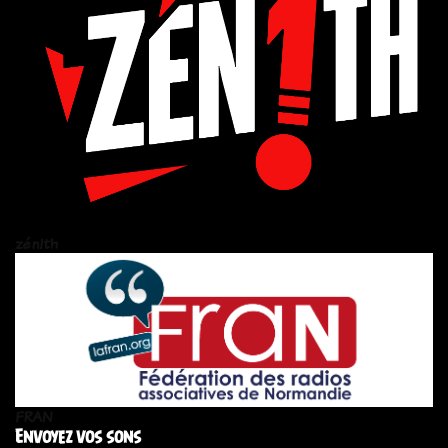
zén!th
FRAN
Envoyez vos sons