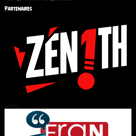
Partenaires
zén!th