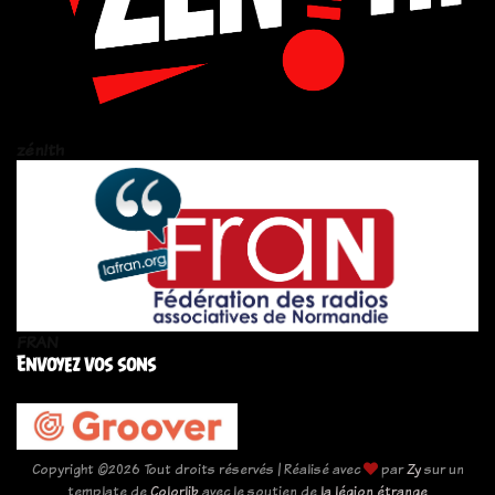
zén!th
FRAN
Envoyez vos sons
Copyright ©
2026 Tout droits réservés | Réalisé avec
par
Zy
sur un
template de
Colorlib
avec le soutien de
la légion étrange