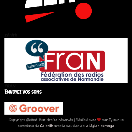
zén!th
FRAN
Envoyez vos sons
Copyright ©
2026 Tout droits réservés | Réalisé avec
par
Zy
sur un
template de
Colorlib
avec le soutien de
la légion étrange