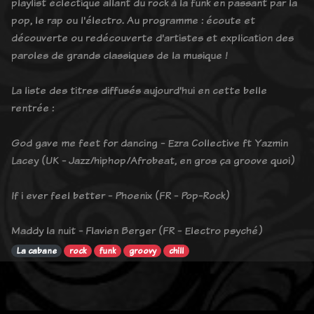
playlist éclectique allant du rock à la funk en passant par la
pop, le rap ou l'électro. Au programme : écoute et
découverte ou redécouverte d'artistes et explication des
paroles de grands classiques de la musique !
La liste des titres diffusés aujourd'hui en cette belle
rentrée :
God gave me feet for dancing - Ezra Collective ft Yazmin
Lacey (UK - Jazz/hiphop/Afrobeat, en gros ça groove quoi)
If i ever feel better - Phoenix (FR - Pop-Rock)
Maddy la nuit - Flavien Berger (FR - Electro psyché)
La cabane
rock
funk
groovy
chill