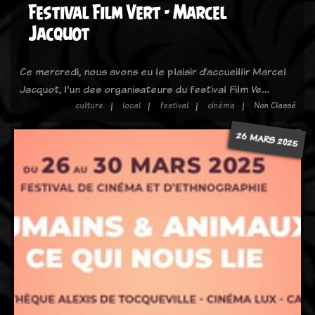
Festival Film Vert - Marcel
Jacquot
Ce mercredi, nous avons eu le plaisir d’accueillir Marcel
Jacquot, l'un des organisateurs du festival Film Ve…
culture
local
festival
cinéma
Non Classé
26 MARS 2025