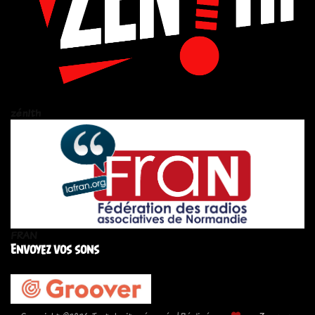
zén!th
FRAN
Envoyez vos sons