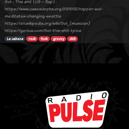
Sol - This shit (US – Rap) :
https://www.cascadepbs.org/2019/02/rapper-sol-
meditates-changing-seattle
https://en.wikipedia.org/wiki/Sol_(musician)
https://genius.com/Sol-this-shit-lyrics
La cabane
rock
funk
groovy
chill