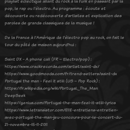
playlist éclectique allant du rock à la funk en passant par la
pop, le rap ou l'électro. Au programme : écoute et
découverte ou redécouverte d'artistes et explication des
paroles de grands classiques de la musique !
De la France à l'Amérique de l'électro pop au rock, on fait le
tour du pâté de maison aujourd'hui :
Saint DX - A phone call (FR – Electro/pop) :
https://www.crackirecords.com/artist/saint-dx/
https://www.goodmoods.com/fr/trend-setters/saint-dx
Portugal the man - Feel it still (US – Pop Rock) :
https://fr.wikipedia.org/wiki/Portugal._The_Man
DeepSeek
https://genius.com/Portugal-the-man-feel-it-still-lyrics
https://www.letransistor.com/8118-entretiens-entretien-
avec-portugal-the-man-jeu-concours-pour-le-concert-du-
21-novembre-15-11-2011