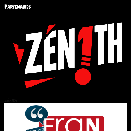
Partenaires
zén!th