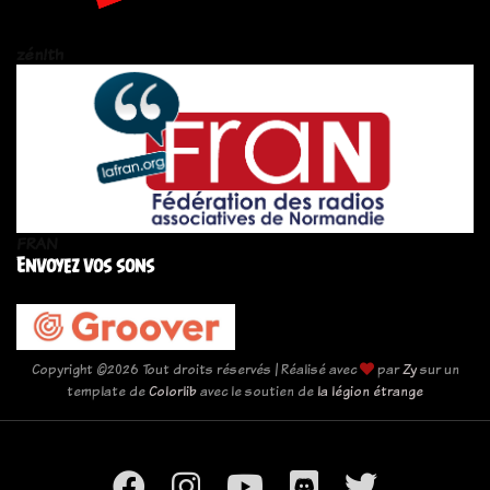
zén!th
FRAN
Envoyez vos sons
Copyright ©
2026 Tout droits réservés | Réalisé avec
par
Zy
sur un
template de
Colorlib
avec le soutien de
la légion étrange