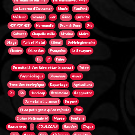
Hermanville sur mer
Hermanville-sur-Mer
La Lucerne d'Outremer
Music
Etudiant
Médecin
Voyage
Jdr
Tekno
Enfants
HOP POP HOP
Normandie
Drum & Bass
Dnb
Cabaret
Chapelle mêle
Ukraine
Maire
Stage
Punk et Metal
Climat
Seblelegionnaire
Électro
Éducation
Française
La Revoyure
Ou
!?
Pulse
Du métal à t'en faire péter la panse !
Tatoo
Psychédélique
Showcase
Anova
Transition écologique
Reportage
Agriculture
Du
C61
Handicap
Patrimoine
Reggaeton
Du metal et . . . nous !
Du punk
Et ce petit grain qu'on rajoute
Son
Scène Nationale 61
Musée
Dentelle
Beaux Arts
.
CDLALOCALE
Soutien
Cirque