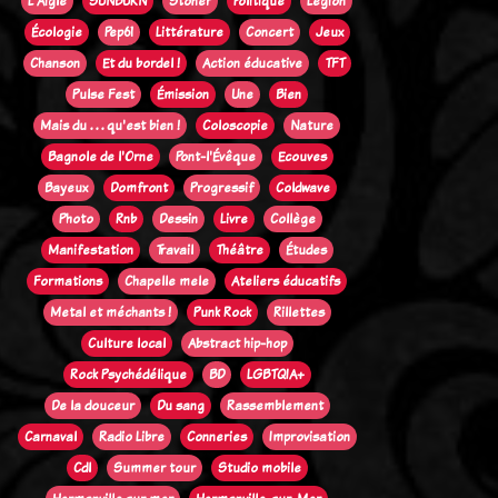
L'Aigle
SUNBURN
Stoner
Politique
Legion
Écologie
Pep61
Littérature
Concert
Jeux
Chanson
Et du bordel !
Action éducative
TFT
Pulse Fest
Émission
Une
Bien
Mais du . . . qu'est bien !
Coloscopie
Nature
Bagnole de l'Orne
Pont-l'Évêque
Ecouves
Bayeux
Domfront
Progressif
Coldwave
Photo
Rnb
Dessin
Livre
Collège
Manifestation
Travail
Théâtre
Études
Formations
Chapelle mele
Ateliers éducatifs
Metal et méchants !
Punk Rock
Rillettes
Culture local
Abstract hip-hop
Rock Psychédélique
BD
LGBTQIA+
De la douceur
Du sang
Rassemblement
Carnaval
Radio Libre
Conneries
Improvisation
Cdl
Summer tour
Studio mobile