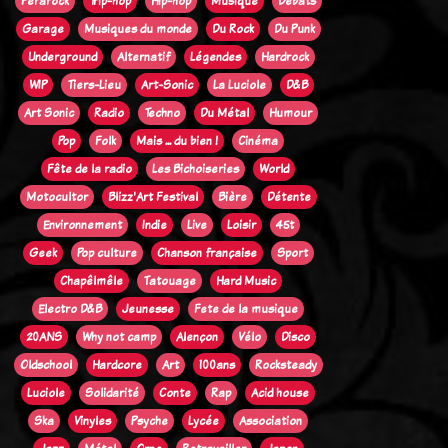
Ferarock
Trip-hop
Hip-hop
Musique
Débats
Garage
Musiques du monde
Du Rock
Du Punk
Underground
Alternatif
Légendes
Hardrock
WIP
Tiers-Lieu
Art-Sonic
La Luciole
D&B
Art Sonic
Radio
Techno
Du Métal
Humour
Pop
Folk
Mais ... du bien !
Cinéma
Fête de la radio
Les Bichoiseries
World
Motocultor
Blizz'Art Festival
Bière
Détente
Environnement
Indie
Live
Loisir
45t
Geek
Pop culture
Chanson française
Sport
Chapêlmêle
Tatouage
Hard Music
Electro D&B
Jeunesse
Fete de la musique
20ANS
Why not camp
Alençon
Vélo
Disco
Oldschool
Hardcore
Art
100ans
Rocksteady
Luciole
Solidarité
Conte
Rap
Acid house
Ska
Vinyles
Psyche
Lycée
Association