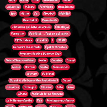
Jazz
Métal
Orne
Retravailler
Japon
Jullouville
Théatre
Féminisme
Stupéfiants
Epic
Métier
Cat
SHAMAN
Mobilité
Parentalité
Vasectomie
L’émission qui évite les ennuis
Éclectique
Formation
Du Métal . . . Tout ce qui tache !
L'Effet Maire
Ruralité
!
PPL819
Défendre les enfants
Égalité Parentale
Mystery Machine Summer Tour
Saint-Céneri-le-Gérei
Noise
Country
Social
Danse
Horreur
Santé
Bichoiseries
Estiv'art
Du Metal
Du cul et d'la bonne Kise Rock-Metal !
Du cul
Scolaires
Perseigne
Emission
Fête
Rave
Vénère
Projet de loi de finances
Le Mêle-sur-Sarthe
Vire
Mortagne-au-Perche