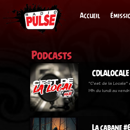
Accueil
Émissi
Podcasts
CDLALOCALE
"C'est de la Locale"
19h du lundi au vendr
La cabane #6