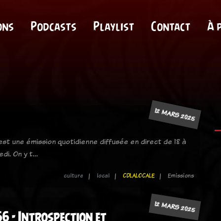
ons
Podcasts
Playlist
Contact
À 
12 MARS 2025
 est une émission quotidienne diffusée en direct de 18 à
edi. On y t…
culture
local
CDLALOCALE
Emissions
12 MARS 2025
6 - Introspection et