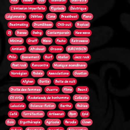
Voix
Basse
Duo
Télévision
Bien-être
L'émission imparfaite
Rigolade
Éléctrique
Légionnaire
Débiles
Cons
Breakbeat
Piano
Beatmaking
Drum&bass
Chill-out
Tropical
Dj
Transe
Swing
Contemporain
New wave
Minimal
Graff
Wave
Pscho
Retrowave
Ambient
Afrobeat
Groove
EUROVISION
Philo
Evenement
Surf
Atelier
Jazz rock
Post rock
Rencontre
Musique scandinave
Norvégien
Poèsie
Associations
Gestion
Afghan
Sortie
Boite de nuit
Droits des femmes
Guerre
Films
Bac+2
Oi! virile
Rocksteady de bonhomme
Collecte
Laluciole
Science-fiction
Sarthe
Poètes
Café
Torréfaction
Artisanat
Bpm
Epid
Soin
Ergothérapie
Agricole
Parodie
Clown