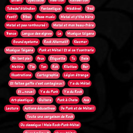
Enfant
Spectacle
Insertion
Réinsertion
Tubedel'étéindien
Fantastique
Médiéval
Trad
Festif
Tribal
Bass music
Metal et p'tite bière
Metal et pas remboursé !
Metal et mon beau-frère
Trance
Langue des signes
La
Musique tzigane
Sound systeme
Rock Alternatif
Klezmer
Musique Tsigane
Punk et Métal ! Et si ca t'contrarie
Bin tant pis !
Peux
Étiquette
Tu
Sais
Mettre
T'la
Ton
Rok
Rilettes
Bar
Illustrations
Cartographie
Légion étrange
Et faites gaffe c'est contagieux !
Y a du Métal
Et ... nous !
Y a du Punk
Y a du Rock
Art-plastique
Guitare
Punk à Chats
Ava
Lecture
Actions éducatives
De Punk et de Métal !
Toute une cargaison de Rock
Du classique ! Mais Rock-Punk-Métal