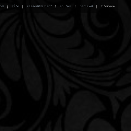
cal
fête
rassemblement
soutien
carnaval
Interview