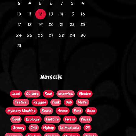
3
4
5
6
7
8
9
10
11
12
13
14
15
16
17
18
19
20
21
22
23
24
25
26
27
28
29
30
31
Mots clés
Local
Culture
Rock
Interview
Electro
Festival
Reggae
Punk
Dub
Metal
Mystery Machine
Roots
House
Funk
Bass
Soul
Ecologie
Histoire
Divers
Blues
Groovy
Chill
Hiphop
La Musicale
Oi!