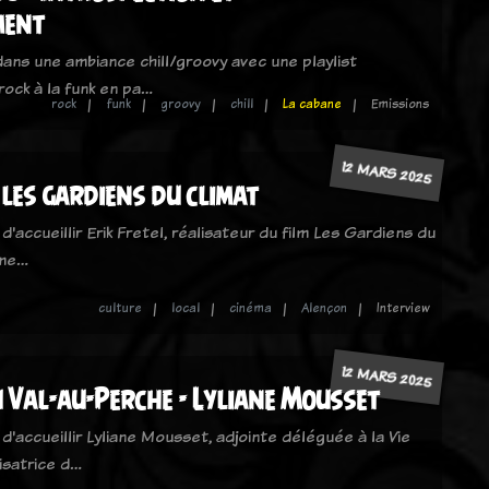
ment
ans une ambiance chill/groovy avec une playlist
rock à la funk en pa…
rock
funk
groovy
chill
La cabane
Emissions
12 MARS 2025
- les gardiens du climat
 d'accueillir Erik Fretel, réalisateur du film Les Gardiens du
eme…
culture
local
cinéma
Alençon
Interview
12 MARS 2025
 Val-au-Perche - Lyliane Mousset
 d'accueillir Lyliane Mousset, adjointe déléguée à la Vie
isatrice d…