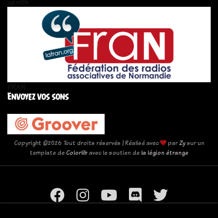
zén!th
FRAN
Envoyez vos sons
Copyright ©
2026 Tout droits réservés | Réalisé avec
par
Zy
sur un
template de
Colorlib
avec le soutien de
la légion étrange