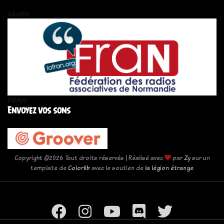
zén!th
FRAN
Envoyez vos sons
Copyright ©
2026 Tout droits réservés | Réalisé avec
par
Zy
sur un
template de
Colorlib
avec le soutien de
la légion étrange