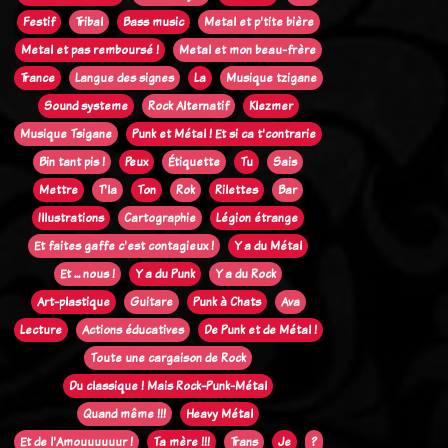
Festif
Tribal
Bass music
Metal et p'tite bière
Metal et pas remboursé !
Metal et mon beau-frère
Trance
Langue des signes
La
Musique tzigane
Sound systeme
Rock Alternatif
Klezmer
Musique Tsigane
Punk et Métal ! Et si ca t'contrarie
Bin tant pis !
Peux
Étiquette
Tu
Sais
Mettre
T'la
Ton
Rok
Rilettes
Bar
Illustrations
Cartographie
Légion étrange
Et faites gaffe c'est contagieux !
Y a du Métal
Et ... nous !
Y a du Punk
Y a du Rock
Art-plastique
Guitare
Punk à Chats
Ava
Lecture
Actions éducatives
De Punk et de Métal !
Toute une cargaison de Rock
Du classique ! Mais Rock-Punk-Métal
Quand même !!!
Heavy Métal
Et de l'Amouuuuuur !
Ta mère !!!
Trans
Je
?