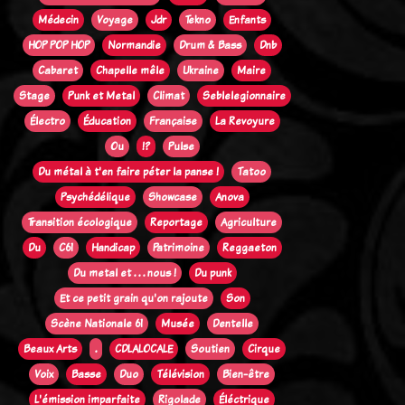
Médecin
Voyage
Jdr
Tekno
Enfants
HOP POP HOP
Normandie
Drum & Bass
Dnb
Cabaret
Chapelle mêle
Ukraine
Maire
Stage
Punk et Metal
Climat
Seblelegionnaire
Électro
Éducation
Française
La Revoyure
Ou
!?
Pulse
Du métal à t'en faire péter la panse !
Tatoo
Psychédélique
Showcase
Anova
Transition écologique
Reportage
Agriculture
Du
C61
Handicap
Patrimoine
Reggaeton
Du metal et . . . nous !
Du punk
Et ce petit grain qu'on rajoute
Son
Scène Nationale 61
Musée
Dentelle
Beaux Arts
.
CDLALOCALE
Soutien
Cirque
Voix
Basse
Duo
Télévision
Bien-être
L'émission imparfaite
Rigolade
Éléctrique