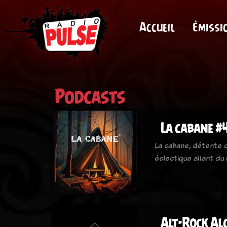
Accueil
Émissi
Podcasts
La cabane #
La cabane, détente d
éclectique allant du 
Alt-Rock Al