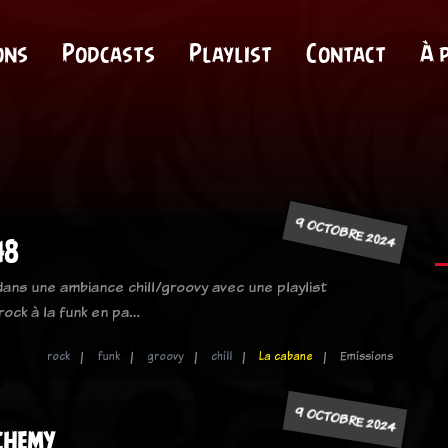
ons
Podcasts
Playlist
Contact
À 
9 OCTOBRE 2024
48
ans une ambiance chill/groovy avec une playlist
rock à la funk en pa…
rock
funk
groovy
chill
La cabane
Emissions
9 OCTOBRE 2024
chemy