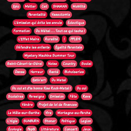
Epic
Métier
Cat
SHAMAN
Mobilité
Parentalité
Vasectomie
L’émission qui évite les ennuis
Éclectique
Formation
Du Métal . . . Tout ce qui tache !
L'Effet Maire
Ruralité
!
PPL819
Défendre les enfants
Égalité Parentale
Mystery Machine Summer Tour
Saint-Céneri-le-Gérei
Noise
Country
Social
Danse
Horreur
Santé
Bichoiseries
Estiv'art
Du Metal
Du cul et d'la bonne Kise Rock-Metal !
Du cul
Scolaires
Perseigne
Emission
Fête
Rave
Vénère
Projet de loi de finances
Le Mêle-sur-Sarthe
Vire
Mortagne-au-Perche
L'Aigle
SUNBURN
Stoner
Politique
Legion
Écologie
Pep61
Littérature
Concert
Jeux