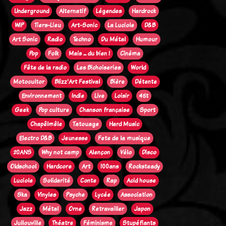
Underground
Alternatif
Légendes
Hardrock
WIP
Tiers-Lieu
Art-Sonic
La Luciole
D&B
Art Sonic
Radio
Techno
Du Métal
Humour
Pop
Folk
Mais ... du bien !
Cinéma
Fête de la radio
Les Bichoiseries
World
Motocultor
Blizz'Art Festival
Bière
Détente
Environnement
Indie
Live
Loisir
45t
Geek
Pop culture
Chanson française
Sport
Chapêlmêle
Tatouage
Hard Music
Electro D&B
Jeunesse
Fete de la musique
20ANS
Why not camp
Alençon
Vélo
Disco
Oldschool
Hardcore
Art
100ans
Rocksteady
Luciole
Solidarité
Conte
Rap
Acid house
Ska
Vinyles
Psyche
Lycée
Association
Jazz
Métal
Orne
Retravailler
Japon
Jullouville
Théatre
Féminisme
Stupéfiants