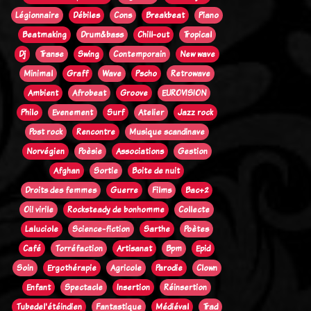
Légionnaire
Débiles
Cons
Breakbeat
Piano
Beatmaking
Drum&bass
Chill-out
Tropical
Dj
Transe
Swing
Contemporain
New wave
Minimal
Graff
Wave
Pscho
Retrowave
Ambient
Afrobeat
Groove
EUROVISION
Philo
Evenement
Surf
Atelier
Jazz rock
Post rock
Rencontre
Musique scandinave
Norvégien
Poèsie
Associations
Gestion
Afghan
Sortie
Boite de nuit
Droits des femmes
Guerre
Films
Bac+2
Oi! virile
Rocksteady de bonhomme
Collecte
Laluciole
Science-fiction
Sarthe
Poètes
Café
Torréfaction
Artisanat
Bpm
Epid
Soin
Ergothérapie
Agricole
Parodie
Clown
Enfant
Spectacle
Insertion
Réinsertion
Tubedel'étéindien
Fantastique
Médiéval
Trad