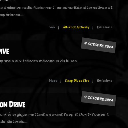
e émission radio fusionnant les sonorités alternatives et
 expérience…
rock
Alt-Rock Alchemy
Emissions
9 OCTOBRE 2024
ive
mporels aux trésors méconnus du blues.
blues
Deep Blues Dive
Emissions
9 OCTOBRE 2024
ion Drive
unk énergique mettant en avant l'esprit Do-It-Yourself,
 de distorsio…