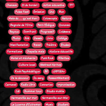
Chanson
Et du bordel !
Action éducative
TFT
Pulse Fest
Émission
Une
Bien
Mais du . . . qu'est bien !
Coloscopie
Nature
Bagnole de l'Orne
Pont-l'Évêque
Ecouves
Bayeux
Domfront
Progressif
Coldwave
Photo
Rnb
Dessin
Livre
Collège
Manifestation
Travail
Théâtre
Études
Formations
Chapelle mele
Ateliers éducatifs
Metal et méchants !
Punk Rock
Rillettes
Culture local
Abstract hip-hop
Rock Psychédélique
BD
LGBTQIA+
De la douceur
Du sang
Rassemblement
Carnaval
Radio Libre
Conneries
Improvisation
Cdl
Summer tour
Studio mobile
Hermanville sur mer
Hermanville-sur-Mer
La Lucerne d'Outremer
Music
Etudiant