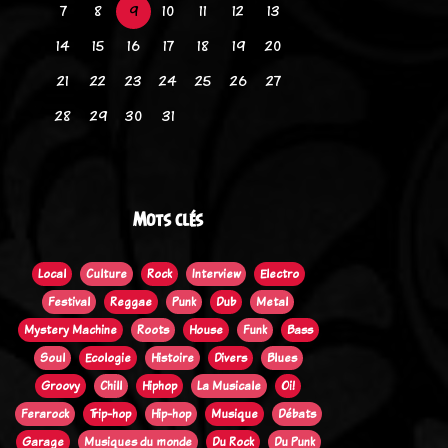
7
8
9
10
11
12
13
14
15
16
17
18
19
20
21
22
23
24
25
26
27
28
29
30
31
Mots clés
Local
Culture
Rock
Interview
Electro
Festival
Reggae
Punk
Dub
Metal
Mystery Machine
Roots
House
Funk
Bass
Soul
Ecologie
Histoire
Divers
Blues
Groovy
Chill
Hiphop
La Musicale
Oi!
Ferarock
Trip-hop
Hip-hop
Musique
Débats
Garage
Musiques du monde
Du Rock
Du Punk