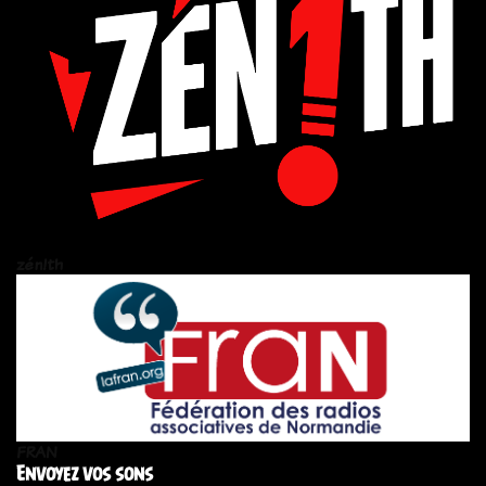
zén!th
FRAN
Envoyez vos sons