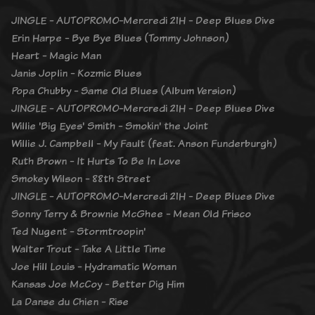
JINGLE - AUTOPROMO-Mercredi 21H - Deep Blues Dive
Erin Harpe - Bye Bye Blues (Tommy Johnson)
Heart - Magic Man
Janis Joplin - Kozmic Blues
Popa Chubby - Same Old Blues (Album Version)
JINGLE - AUTOPROMO-Mercredi 21H - Deep Blues Dive
Willie 'Big Eyes' Smith - Smokin' the Joint
Willie J. Campbell - My Fault (feat. Anson Funderburgh)
Ruth Brown - It Hurts To Be In Love
Smokey Wilson - 88th Street
JINGLE - AUTOPROMO-Mercredi 21H - Deep Blues Dive
Sonny Terry & Brownie McGhee - Mean Old Frisco
Ted Nugent - Stormtroopin'
Walter Trout - Take A Little Time
Joe Hill Louis - Hydramatic Woman
Kansas Joe McCoy - Better Dig Him
La Danse du Chien - Rise