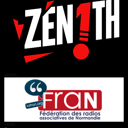
zén!th
FRAN