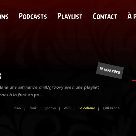
ons
Podcasts
Playlist
Contact
À 
10 MAI 2023
3
ans une ambiance chill/groovy avec une playlist
rock à la funk en pa…
rock
funk
groovy
chill
La cabane
Emissions