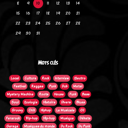
8
9
10
11
12
13
14
15
16
17
18
19
20
21
22
23
24
25
26
27
28
29
30
31
Mots clés
Local
Culture
Rock
Interview
Electro
Festival
Reggae
Punk
Dub
Metal
Mystery Machine
Roots
House
Funk
Bass
Soul
Ecologie
Histoire
Divers
Blues
Groovy
Chill
Hiphop
La Musicale
Oi!
Ferarock
Trip-hop
Hip-hop
Musique
Débats
Garage
Musiques du monde
Du Rock
Du Punk