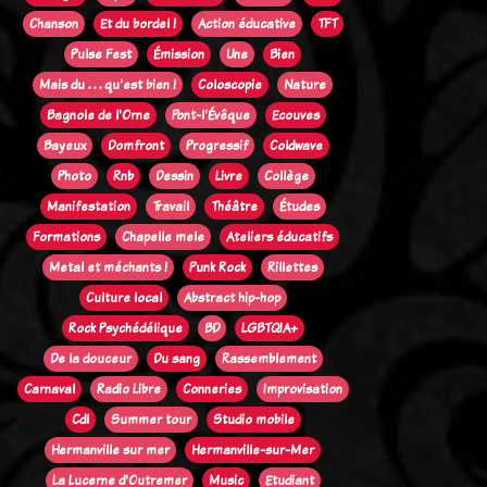
Chanson
Et du bordel !
Action éducative
TFT
Pulse Fest
Émission
Une
Bien
Mais du . . . qu'est bien !
Coloscopie
Nature
Bagnole de l'Orne
Pont-l'Évêque
Ecouves
Bayeux
Domfront
Progressif
Coldwave
Photo
Rnb
Dessin
Livre
Collège
Manifestation
Travail
Théâtre
Études
Formations
Chapelle mele
Ateliers éducatifs
Metal et méchants !
Punk Rock
Rillettes
Culture local
Abstract hip-hop
Rock Psychédélique
BD
LGBTQIA+
De la douceur
Du sang
Rassemblement
Carnaval
Radio Libre
Conneries
Improvisation
Cdl
Summer tour
Studio mobile
Hermanville sur mer
Hermanville-sur-Mer
La Lucerne d'Outremer
Music
Etudiant