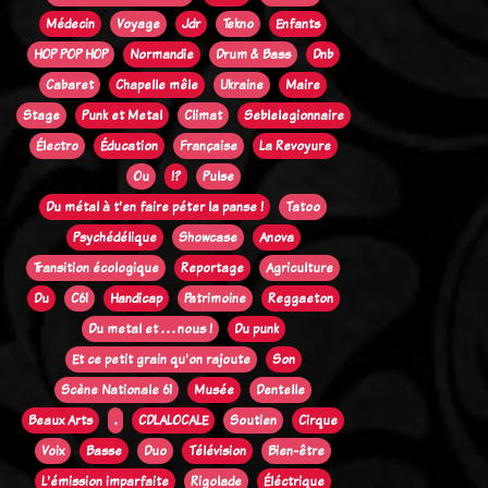
Médecin
Voyage
Jdr
Tekno
Enfants
HOP POP HOP
Normandie
Drum & Bass
Dnb
Cabaret
Chapelle mêle
Ukraine
Maire
Stage
Punk et Metal
Climat
Seblelegionnaire
Électro
Éducation
Française
La Revoyure
Ou
!?
Pulse
Du métal à t'en faire péter la panse !
Tatoo
Psychédélique
Showcase
Anova
Transition écologique
Reportage
Agriculture
Du
C61
Handicap
Patrimoine
Reggaeton
Du metal et . . . nous !
Du punk
Et ce petit grain qu'on rajoute
Son
Scène Nationale 61
Musée
Dentelle
Beaux Arts
.
CDLALOCALE
Soutien
Cirque
Voix
Basse
Duo
Télévision
Bien-être
L'émission imparfaite
Rigolade
Éléctrique