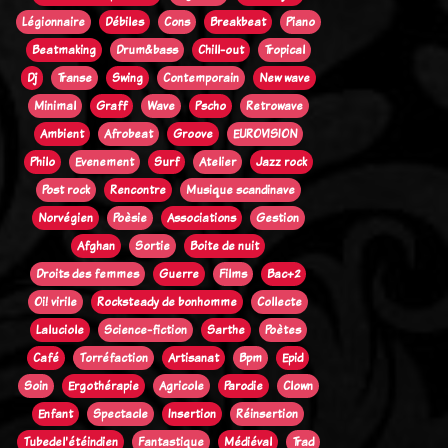
Légionnaire
Débiles
Cons
Breakbeat
Piano
Beatmaking
Drum&bass
Chill-out
Tropical
Dj
Transe
Swing
Contemporain
New wave
Minimal
Graff
Wave
Pscho
Retrowave
Ambient
Afrobeat
Groove
EUROVISION
Philo
Evenement
Surf
Atelier
Jazz rock
Post rock
Rencontre
Musique scandinave
Norvégien
Poèsie
Associations
Gestion
Afghan
Sortie
Boite de nuit
Droits des femmes
Guerre
Films
Bac+2
Oi! virile
Rocksteady de bonhomme
Collecte
Laluciole
Science-fiction
Sarthe
Poètes
Café
Torréfaction
Artisanat
Bpm
Epid
Soin
Ergothérapie
Agricole
Parodie
Clown
Enfant
Spectacle
Insertion
Réinsertion
Tubedel'étéindien
Fantastique
Médiéval
Trad