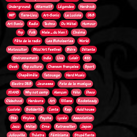
Underground
Alternatif
Légendes
Hardrock
WIP
Tiers-Lieu
Art-Sonic
La Luciole
D&B
Art Sonic
Radio
Techno
Du Métal
Humour
Pop
Folk
Mais ... du bien !
Cinéma
Fête de la radio
Les Bichoiseries
World
Motocultor
Blizz'Art Festival
Bière
Détente
Environnement
Indie
Live
Loisir
45t
Geek
Pop culture
Chanson française
Sport
Chapêlmêle
Tatouage
Hard Music
Electro D&B
Jeunesse
Fete de la musique
20ANS
Why not camp
Alençon
Vélo
Disco
Oldschool
Hardcore
Art
100ans
Rocksteady
Luciole
Solidarité
Conte
Rap
Acid house
Ska
Vinyles
Psyche
Lycée
Association
Jazz
Métal
Orne
Retravailler
Japon
Jullouville
Théatre
Féminisme
Stupéfiants