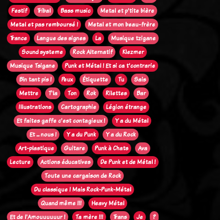
Festif
Tribal
Bass music
Metal et p'tite bière
Metal et pas remboursé !
Metal et mon beau-frère
Trance
Langue des signes
La
Musique tzigane
Sound systeme
Rock Alternatif
Klezmer
Musique Tsigane
Punk et Métal ! Et si ca t'contrarie
Bin tant pis !
Peux
Étiquette
Tu
Sais
Mettre
T'la
Ton
Rok
Rilettes
Bar
Illustrations
Cartographie
Légion étrange
Et faites gaffe c'est contagieux !
Y a du Métal
Et ... nous !
Y a du Punk
Y a du Rock
Art-plastique
Guitare
Punk à Chats
Ava
Lecture
Actions éducatives
De Punk et de Métal !
Toute une cargaison de Rock
Du classique ! Mais Rock-Punk-Métal
Quand même !!!
Heavy Métal
Et de l'Amouuuuuur !
Ta mère !!!
Trans
Je
?