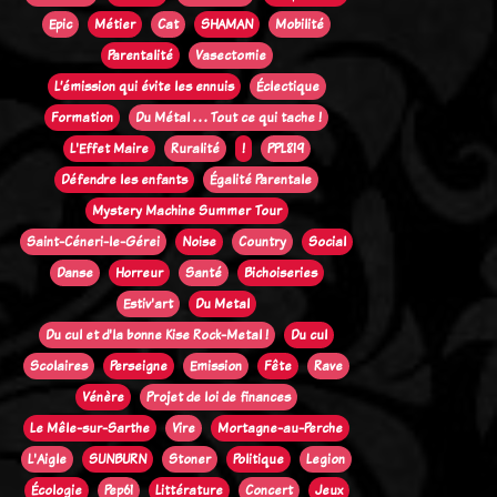
Epic
Métier
Cat
SHAMAN
Mobilité
Parentalité
Vasectomie
L’émission qui évite les ennuis
Éclectique
Formation
Du Métal . . . Tout ce qui tache !
L'Effet Maire
Ruralité
!
PPL819
Défendre les enfants
Égalité Parentale
Mystery Machine Summer Tour
Saint-Céneri-le-Gérei
Noise
Country
Social
Danse
Horreur
Santé
Bichoiseries
Estiv'art
Du Metal
Du cul et d'la bonne Kise Rock-Metal !
Du cul
Scolaires
Perseigne
Emission
Fête
Rave
Vénère
Projet de loi de finances
Le Mêle-sur-Sarthe
Vire
Mortagne-au-Perche
L'Aigle
SUNBURN
Stoner
Politique
Legion
Écologie
Pep61
Littérature
Concert
Jeux