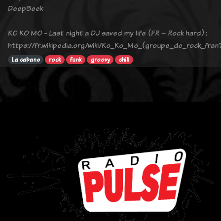
DeepSeek
KO KO MO - Last night a DJ saved my life (FR – Rock hard) :
https://fr.wikipedia.org/wiki/Ko_Ko_Mo_(groupe_de_rock_fra
La cabane
rock
funk
groovy
chill