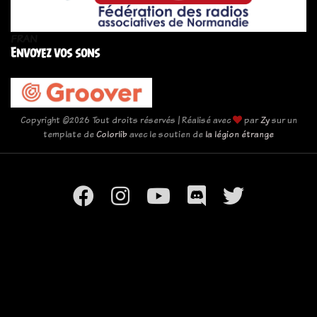
FRAN
Envoyez vos sons
Copyright ©
2026 Tout droits réservés | Réalisé avec
par
Zy
sur un
template de
Colorlib
avec le soutien de
la légion étrange