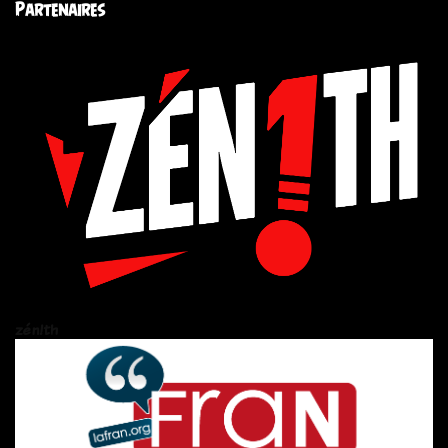
Partenaires
zén!th