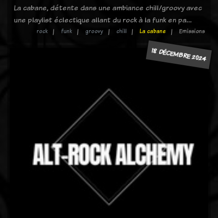
La cabane, détente dans une ambiance chill/groovy avec
une playlist éclectique allant du rock à la funk en pa…
rock
funk
groovy
chill
La cabane
Emissions
18 DÉCEMBRE 2024