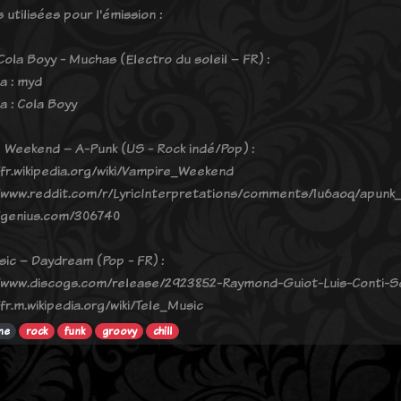
utilisées pour l'émission :
Cola Boyy - Muchas (Electro du soleil – FR) :
a : myd
a : Cola Boyy
 Weekend – A-Punk (US - Rock indé/Pop) :
/fr.wikipedia.org/wiki/Vampire_Weekend
/www.reddit.com/r/LyricInterpretations/comments/1u6aoq/apun
/genius.com/306740
sic – Daydream (Pop - FR) :
/www.discogs.com/release/2923852-Raymond-Guiot-Luis-Conti-S
fr.m.wikipedia.org/wiki/Tele_Music
ne
rock
funk
groovy
chill