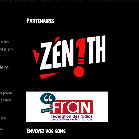
Partenaires
 des
ves en
ders-
zén!th
s pour
travail
gés
FRAN
le
Envoyez vos sons