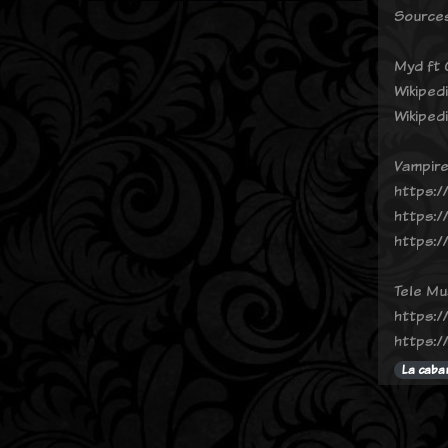
Sources 
Myd ft 
Wikipedi
Wikipedi
Vampire
https:/
https:/
https:/
Tele Mu
https:/
https://
La caba