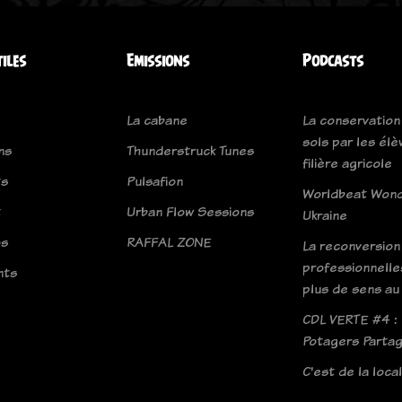
tiles
Emissions
Podcasts
La cabane
La conservation
sols par les élè
ns
Thunderstruck Tunes
filière agricole
ts
Pulsafion
Worldbeat Won
t
Urban Flow Sessions
Ukraine
os
RAFFAL ZONE
La reconversion
professionnelle
nts
plus de sens au 
CDL VERTE #4 :
Potagers Parta
C'est de la loca