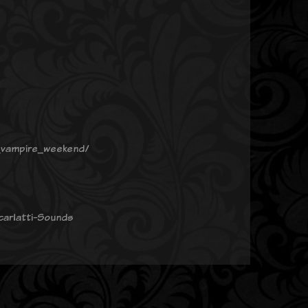
k_vampire_weekend/
carlatti-Sounds