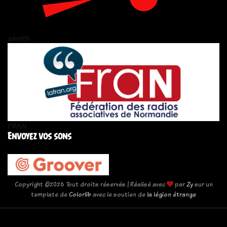
zén!th
FRAN
Envoyez vos sons
Copyright ©
2026 Tout droits réservés | Réalisé avec
par
Zy
sur un
template de
Colorlib
avec le soutien de
la légion étrange