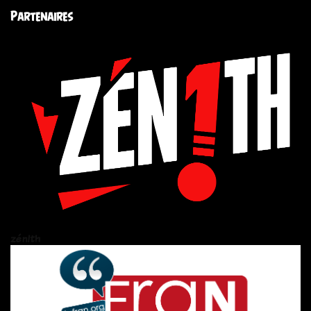
Partenaires
zén!th