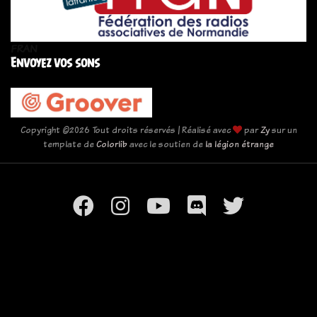
FRAN
Envoyez vos sons
Copyright ©
2026 Tout droits réservés | Réalisé avec
par
Zy
sur un
template de
Colorlib
avec le soutien de
la légion étrange