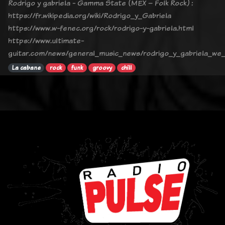
Rodrigo y gabriela - Gamma State (MEX – Folk Rock) :
https://fr.wikipedia.org/wiki/Rodrigo_y_Gabriela
https://www.w-fenec.org/rock/rodrigo-y-gabriela.html
https://www.ultimate-
guitar.com/news/general_music_news/rodrigo_y_gabriela_we
La cabane
rock
funk
groovy
chill