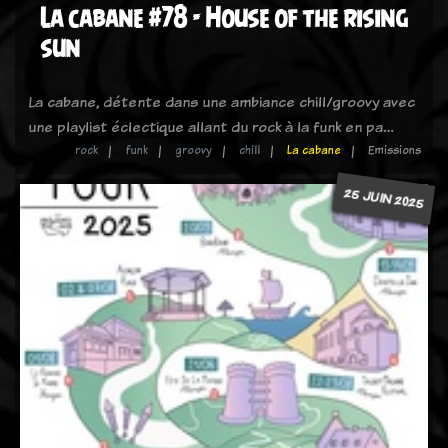
La cabane #78 - House of the rising
sun
La cabane, détente dans une ambiance chill/groovy avec
une playlist éclectique allant du rock à la funk en pa…
rock
funk
groovy
chill
La cabane
Emissions
25 JUIN 2025