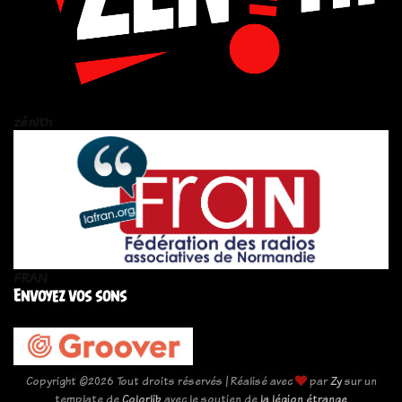
zén!th
FRAN
Envoyez vos sons
Copyright ©
2026 Tout droits réservés | Réalisé avec
par
Zy
sur un
template de
Colorlib
avec le soutien de
la légion étrange