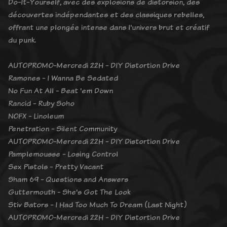
Do-It-Yourself, avec des explosions de distorsion, des
découvertes indépendantes et des classiques rebelles,
offrant une plongée intense dans l'univers brut et créatif
du punk.
AUTOPROMO-Mercredi 22H - DIY Distortion Drive
Ramones - I Wanna Be Sedated
No Fun At All - Beat 'em Down
Rancid - Ruby Soho
NOFX - Linoleum
Penetration - Silent Community
AUTOPROMO-Mercredi 22H - DIY Distortion Drive
Pamplemousse - Losing Control
Sex Pistols - Pretty Vacant
Sham 69 - Questions and Answers
Guttermouth - She's Got The Look
Stiv Bators - I Had Too Much To Dream (Last Night)
AUTOPROMO-Mercredi 22H - DIY Distortion Drive