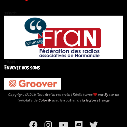
zén!th
FRAN
Envoyez vos sons
Copyright ©
2026 Tout droits réservés | Réalisé avec
par
Zy
sur un
template de
Colorlib
avec le soutien de
la légion étrange